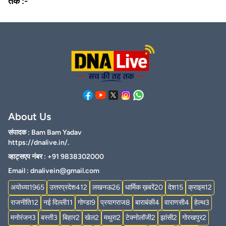
तक :-
About Us
संपादक : Bam Bam Yadav
https://dnalive.in/.
व्हाट्सएप नंबर : +91 9838302000
Email :
dnalivein@gmail.com
अयोध्या
1965
उत्तरप्रदेश
412
लखनऊ
26
धार्मिक ख़बरें
20
देश
15
क्राइम
12
राजनीति
12
नई दिल्ली
11
गोण्डा
9
प्रयागराज
8
बाराबंकी
4
वाराणसी
4
हेल्थ
3
मनोरंजन
3
बस्ती
3
बिहार
2
खेल
2
मथुरा
2
टेक्नोलॉजी
2
झांसी
2
गोरखपुर
2