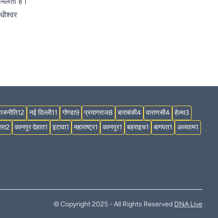
ि मिलती है।
ाधीश्वर
राजनीति
12
नई दिल्ली
11
गोण्डा
9
प्रयागराज
8
बाराबंकी
4
वाराणसी
4
हेल्थ
3
रा
2
कानपुर देहात
1
इटावा
1
महाराष्ट्र
1
कानपुर
1
बहराइच
1
बागपत
1
अध्यात्म
1
© Copyright 2025 - All Rights Reserved
DNA Live