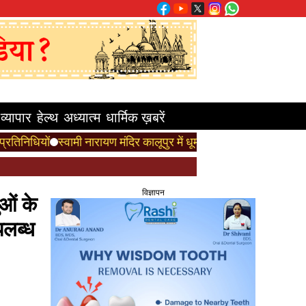
व्यापार
हेल्थ
अध्यात्म
धार्मिक ख़बरें
्वामी नारायण मंदिर कालूपुर में धूमधाम से मनाया गया गुरुपूर्णिमा महोत्सव, ज
विज्ञापन
ुओं के
पलब्ध