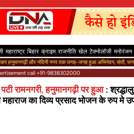
ली
महाराष्ट्र
बिहार
क्राइम
राजनीति
खेल
टेक्नोलॉजी
मनोरंजन
गढ़ी और नंदिनी नगर तक जगह-जगह हुआ अभिनंदन, संतों, जनप्रतिनिधियों
स
 call +91-9838302000
ं से पटी रामनगरी, हनुमानगढ़ी पर हुआ
: श्रद्धाल
ाराज का दिव्य प्रसाद भोजन के रुप मे उ