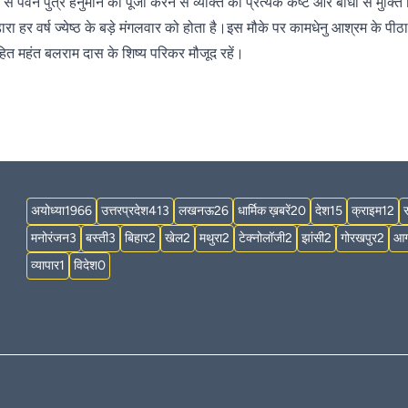
ान से पवन पुत्र हनुमान की पूजा करने से व्यक्ति को प्रत्येक कष्ट और बाधा से मुक्त
ंडारा हर वर्ष ज्येष्ठ के बड़े मंगलवार को होता है।इस मौके पर कामधेनु आश्रम के पीठ
त महंत बलराम दास के शिष्य परिकर मौजूद रहें।
अयोध्या
1966
उत्तरप्रदेश
413
लखनऊ
26
धार्मिक ख़बरें
20
देश
15
क्राइम
12
मनोरंजन
3
बस्ती
3
बिहार
2
खेल
2
मथुरा
2
टेक्नोलॉजी
2
झांसी
2
गोरखपुर
2
आग
व्यापार
1
विदेश
0