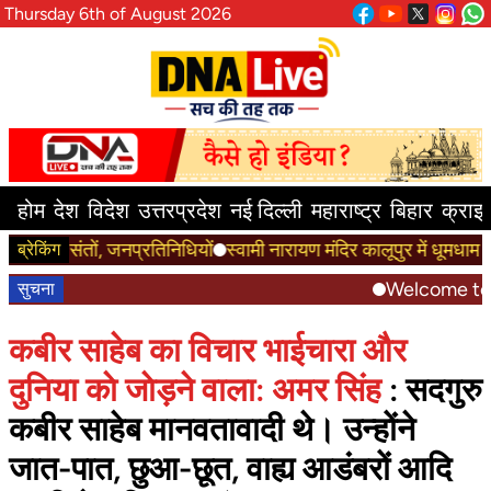
Thursday 6th of August 2026
होम
देश
विदेश
उत्तरप्रदेश
नई दिल्ली
महाराष्ट्र
बिहार
क्राइ
संतों, जनप्रतिनिधियों
स्वामी नारायण मंदिर कालूपुर में धूमधाम से मनाया ग
ब्रेकिंग
Welcome to the DN
सुचना
कबीर साहेब का विचार भाईचारा और
दुनिया काे जाेड़ने वाला: अमर सिंह
: सदगुरु
कबीर साहेब मानवतावादी थे। उन्होंने
जात-पात, छुआ-छूत, वाह्य आडंबरों आदि