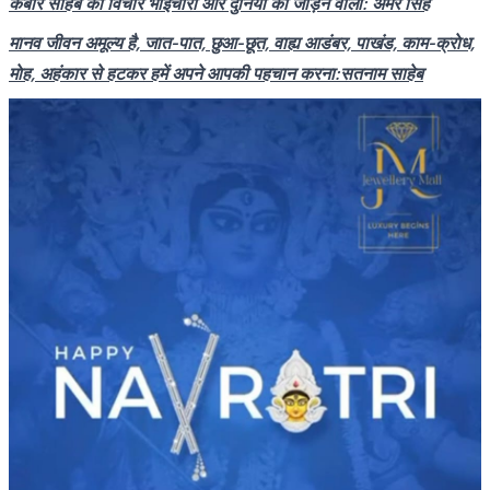
कबीर साहेब का विचार भाईचारा और दुनिया काे जाेड़ने वाला: अमर सिंह
मानव जीवन अमूल्य है, जात-पात, छुआ-छूत, वाह्य आडंबर, पाखंड, काम-क्राेध,
माेह, अहंकार से हटकर हमें अपने आपकी पहचान करना:सतनाम साहेब