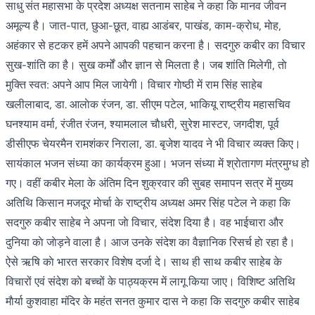
साधु संत महासभा के प्रदेश अध्यक्ष सतनाम साहेब ने कहा कि मानव जीवन
अमूल्य है। जात-पात, छुआ-छूत, वाह्य आडंबर, पाखंड, काम-क्राेध, माेह,
अहंकार से हटकर हमें अपने आपकी पहचान करना है। सदगुरु कबीर का विचार
सुख-शांति का है। सुख कर्मों और ज्ञान से मिलता है। जब शांति मिलेगी, ताे
मुक्ति स्वत: अपने आप मिल जायेगी। विचार गाेष्ठी में राम सिंह साहेब
खलीलाबाद, डा. आलाेक रंजन, डा. सीएम पटेल, भाकियू राष्ट्रीय महासचिव
घनश्याम वर्मा, रंजीत रंजन, श्यामलाल चाैधरी, सुरेश मास्टर, जगदीश, पूर्व
डीसीएफ चेयरमैन रामशंकर निराला, डा. बृजेश यादव ने भी विचार व्यक्त किए।
सायंकाल भजन संध्या का कार्यक्रम हुआ। भजन संध्या में श्राेतागण मंत्रमुग्ध हो
गए। वहीं कबीर मेला के अंतिम दिन शुक्रवार की सुबह समापन सत्र में मुख्य
अतिथि किसान मजदूर माेर्चा के राष्ट्रीय अध्यक्ष अमर सिंह पटेल ने कहा कि
सदगुरु कबीर साहेब ने अपना जाे विचार, संदेश दिया है। वह भाईचारा और
दुनिया काे जाेड़ने वाला है। आज उनके संदेश का वैज्ञानिक रिसर्च हाे रहा है।
ऐसे ऋषि काे भारत सरकार विशेष दर्जा दे। साथ ही साथ कबीर साहेब के
विचारों एवं संदेश काे बच्चों के पाठ्यक्रम में लागू किया जाए। विशिष्ट अतिथि
माैर्या कुशवाहा मंदिर के महंत सनत कुमार दास ने कहा कि सदगुरु कबीर साहेब