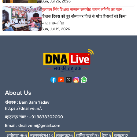
Sun, Jul 26, 2026
मुलायम सिंह शिक्षक सम्मान समारोह चयन समिति का गठन :
शिक्षक दिवस की पूर्व संध्या पर जिले के पांच शिक्षकों को किया
जाएगा सम्मानित
Sun, Jul 19, 2026
About Us
संपादक : Bam Bam Yadav
https://dnalive.in/.
व्हाट्सएप नंबर : +91 9838302000
Email :
dnalivein@gmail.com
अयोध्या
1966
उत्तरप्रदेश
413
लखनऊ
26
धार्मिक ख़बरें
20
देश
15
क्राइम
12