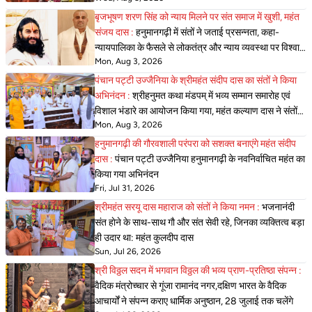
बृजभूषण शरण सिंह को न्याय मिलने पर संत समाज में खुशी, महंत
संजय दास :
हनुमानगढ़ी में संतों ने जताई प्रसन्नता, कहा-
न्यायपालिका के फैसले से लोकतंत्र और न्याय व्यवस्था पर विश्वास
Mon, Aug 3, 2026
हुआ और मजबूत
पंचान पट्टी उज्जैनिया के श्रीमहंत संदीप दास का संतों ने किया
अभिनंदन :
श्रीहनुमत कथा मंडपम् में भव्य सम्मान समारोह एवं
विशाल भंडारे का आयोजन किया गया, महंत कल्याण दास ने संतों
Mon, Aug 3, 2026
का सम्मान किया
हनुमानगढ़ी की गौरवशाली परंपरा को सशक्त बनाएंगे महंत संदीप
दास :
पंचान पट्टी उज्जैनिया हनुमानगढ़ी के नवनिर्वाचित महंत का
किया गया अभिनंदन
Fri, Jul 31, 2026
श्रीमहंत सरयू दास महाराज को संतों ने किया नमन :
भजनानंदी
संत हाेने के साथ-साथ गाै और संत सेवी रहे, जिनका व्यक्तित्व बड़ा
ही उदार था: महंत कुलदीप दास
Sun, Jul 26, 2026
श्री विठ्ठल सदन में भगवान विठ्ठल की भव्य प्राण-प्रतिष्ठा संपन्न :
वैदिक मंत्रोच्चार से गूंजा रामानंद नगर,दक्षिण भारत के वैदिक
आचार्यों ने संपन्न कराए धार्मिक अनुष्ठान, 28 जुलाई तक चलेंगे