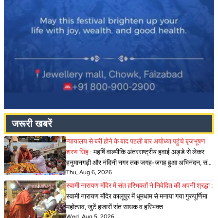
जरूरी खबरें
न्यायालय से बरी होने के बाद पहली बार अयोध्या पहुंचे बृजभूषण
शरण सिंह :
महर्षि वाल्मीकि अंतरराष्ट्रीय हवाई अड्डे से लेकर
हनुमानगढ़ी और नंदिनी नगर तक जगह-जगह हुआ अभिनंदन, संतों,
Thu, Aug 6, 2026
जनप्रतिनिधियों
स्वामी नारायण मंदिर में संत हरिभक्तों ने निवेदित की अपनी श्रद्धा :
स्वामी नारायण मंदिर कालूपुर में धूमधाम से मनाया गया गुरुपूर्णिमा
महोत्सव, जुटें हजारों संत साधक व हरिभक्त
Wed, Aug 5, 2026