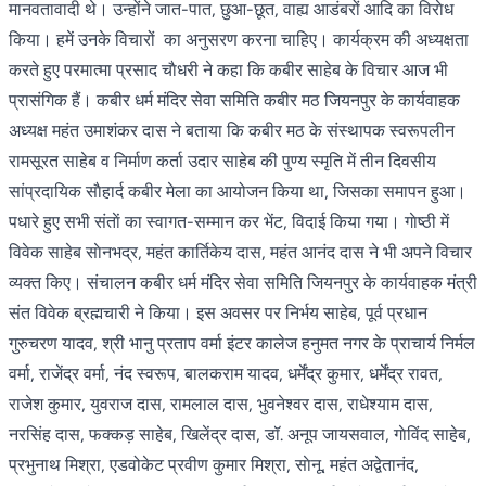
मानवतावादी थे। उन्होंने जात-पात, छुआ-छूत, वाह्य आडंबरों आदि का विराेध
किया। हमें उनके विचारों का अनुसरण करना चाहिए। कार्यक्रम की अध्यक्षता
करते हुए परमात्मा प्रसाद चाैधरी ने कहा कि कबीर साहेब के विचार आज भी
प्रासंगिक हैं। कबीर धर्म मंदिर सेवा समिति कबीर मठ जियनपुर के कार्यवाहक
अध्यक्ष महंत उमाशंकर दास ने बताया कि कबीर मठ के संस्थापक स्वरूपलीन
रामसूरत साहेब व निर्माण कर्ता उदार साहेब की पुण्य स्मृति में तीन दिवसीय
सांप्रदायिक साैहार्द कबीर मेला का आयोजन किया था, जिसका समापन हुआ।
पधारे हुए सभी संताें का स्वागत-सम्मान कर भेंट, विदाई किया गया। गाेष्ठी में
विवेक साहेब साेनभद्र, महंत कार्तिकेय दास, महंत आनंद दास ने भी अपने विचार
व्यक्त किए। संचालन कबीर धर्म मंदिर सेवा समिति जियनपुर के कार्यवाहक मंत्री
संत विवेक ब्रह्मचारी ने किया। इस अवसर पर निर्भय साहेब, पूर्व प्रधान
गुरुचरण यादव, श्री भानु प्रताप वर्मा इंटर कालेज हनुमत नगर के प्राचार्य निर्मल
वर्मा, राजेंद्र वर्मा, नंद स्वरूप, बालकराम यादव, धर्मेंद्र कुमार, धर्मेंद्र रावत,
राजेश कुमार, युवराज दास, रामलाल दास, भुवनेश्वर दास, राधेश्याम दास,
नरसिंह दास, फक्कड़ साहेब, खिलेंद्र दास, डॉ. अनूप जायसवाल, गाेविंद साहेब,
प्रभुनाथ मिश्रा, एडवोकेट प्रवीण कुमार मिश्रा, साेनू, महंत अद्वेतानंद,