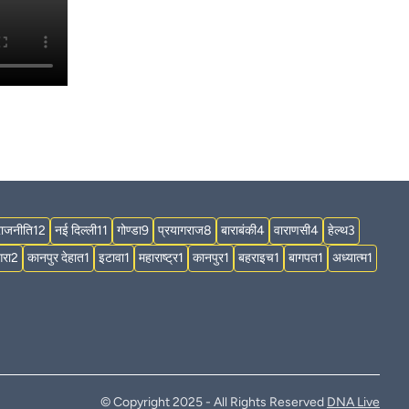
राजनीति
12
नई दिल्ली
11
गोण्डा
9
प्रयागराज
8
बाराबंकी
4
वाराणसी
4
हेल्थ
3
रा
2
कानपुर देहात
1
इटावा
1
महाराष्ट्र
1
कानपुर
1
बहराइच
1
बागपत
1
अध्यात्म
1
© Copyright 2025 - All Rights Reserved
DNA Live