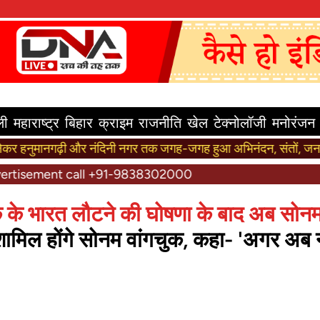
ली
महाराष्ट्र
बिहार
क्राइम
राजनीति
खेल
टेक्नोलॉजी
मनोरंजन
ढ़ी और नंदिनी नगर तक जगह-जगह हुआ अभिनंदन, संतों, जनप्रतिनिधियों
स्व
call +91-9838302000
े के भारत लौटने की घोषणा के बाद अब सोन
शामिल होंगे सोनम वांगचुक, कहा- 'अगर अब न