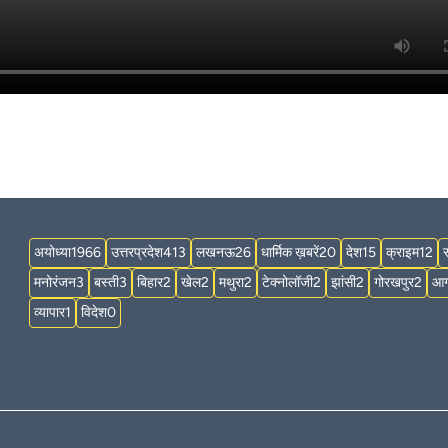
अयोध्या
1966
उत्तरप्रदेश
413
लखनऊ
26
धार्मिक ख़बरें
20
देश
15
क्राइम
12
मनोरंजन
3
बस्ती
3
बिहार
2
खेल
2
मथुरा
2
टेक्नोलॉजी
2
झांसी
2
गोरखपुर
2
आग
व्यापार
1
विदेश
0