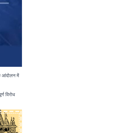
े आंदोलन में
ूर्ण विरोध