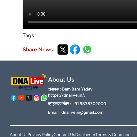
Tags :
Share News:
About Us
संपादक : Bam Bam Yadav
https://dnalive.in/.
व्हाट्सएप नंबर : +91 9838302000
Email :
dnalivein@gmail.com
About Us
Privacy Policy
Contact Us
Disclaimer
Terms & Conditions