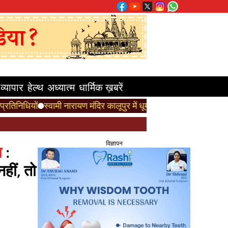
व्यापार
हेल्थ
अध्यात्म
धार्मिक ख़बरें
ामी नारायण मंदिर कालूपुर में धूमधाम से मनाया गया गुरुपूर्णिमा महोत्सव, जु
विज्ञापन
म
:
हीं, तो